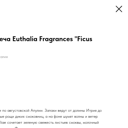
ча Euthalia Fragrances "Ficus
алия
по августовской Апулии. Запахи ведут от долины Итрия до
ые рощи диких смоковниц, а на фоне шумят волны и ветер
uliae сочетает зеленую свежесть листьев смоквы, молочный