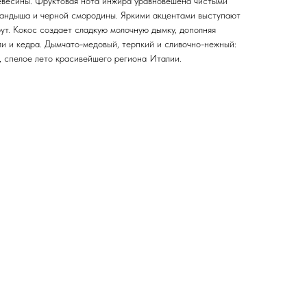
ревесины. Фруктовая нота инжира уравновешена чистыми
ландыша и черной смородины. Яркими акцентами выступают
ут. Кокос создает сладкую молочную дымку, дополняя
ли и кедра. Дымчато-медовый, терпкий и сливочно-нежный:
е, спелое лето красивейшего региона Италии.