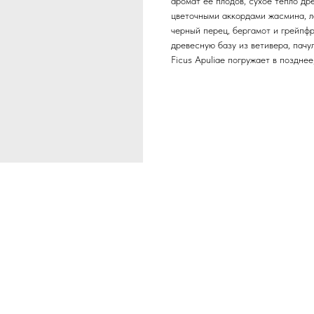
аромат ее плодов, сухое тепло д
цветочными аккордами жасмина, 
черный перец, бергамот и грейпфр
древесную базу из ветивера, пачу
Ficus Apuliae погружает в поздне