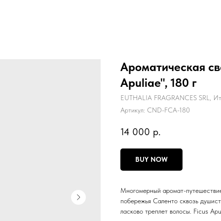
Ароматическая све
Apuliae", 180 г
EUTHALIA FRAGRANCES SRL, Ит
Артикул:
CND-FCA-180
14 000
р.
BUY NOW
Многомерный аромат-путешествие 
побережья Саленто сквозь душист
ласково треплет волосы. Ficus Ap