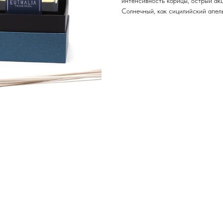
интенсивность корицы, острый акц
Солнечный, как сицилийский апель