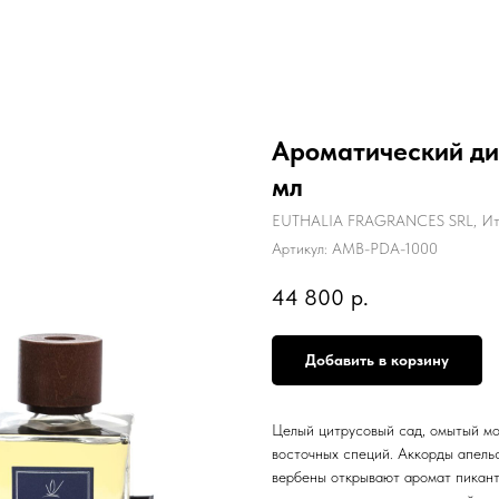
Ароматический диф
мл
EUTHALIA FRAGRANCES SRL, Ит
Артикул:
AMB-PDA-1000
44 800
р.
Добавить в корзину
Целый цитрусовый сад, омытый м
восточных специй. Аккорды апельс
вербены открывают аромат пикант