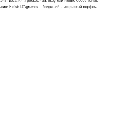
ент гвоздики и роскошный, округлый нюанс бобов тонка.
син: Plaisir D’Agrumes – бодрящий и искристый парфюм.