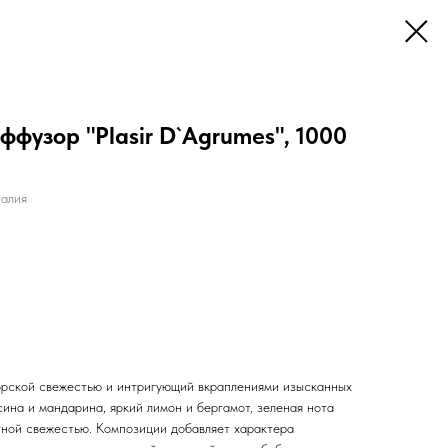
фузор "Plasir D`Agrumes", 1000
алия
орской свежестью и интригующий вкраплениями изысканных
ина и мандарина, яркий лимон и бергамот, зеленая нота
ной свежестью. Композиции добавляет характера