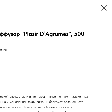
фузор "Plasir D`Agrumes", 500
алия
орской свежестью и интригующий вкраплениями изысканных
ина и мандарина, яркий лимон и бергамот, зеленая нота
ной свежестью. Композиции добавляет характера