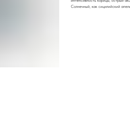
интенсивность корицы, острый акц
Солнечный, как сицилийский апель