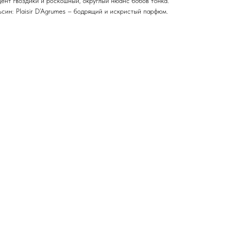
ент гвоздики и роскошный, округлый нюанс бобов тонка.
син: Plaisir D’Agrumes – бодрящий и искристый парфюм.