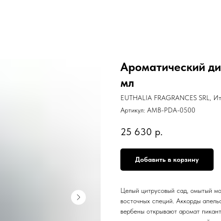
Ароматический диф
мл
EUTHALIA FRAGRANCES SRL, Ит
Артикул:
AMB-PDA-0500
25 630
р.
Добавить в корзину
Целый цитрусовый сад, омытый м
восточных специй. Аккорды апельс
вербены открывают аромат пикант