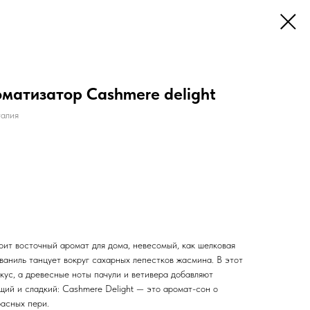
матизатор Cashmere delight
алия
ит восточный аромат для дома, невесомый, как шелковая
 ваниль танцует вокруг сахарных лепестков жасмина. В этот
скус, а древесные ноты пачули и ветивера добавляют
ий и сладкий: Cashmere Delight — это аромат-сон о
расных пери.