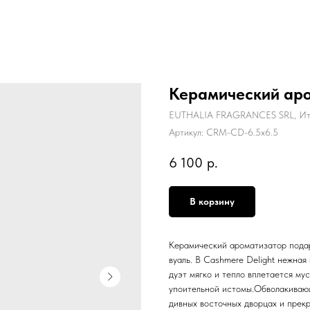
Керамический аро
EUTHALIA FRAGRANCES SRL, Ит
Артикул:
CRM-CD-6.5x6.5
6 100
р.
В корзину
Керамический ароматизатор подар
вуаль. В Cashmere Delight нежная
дуэт мягко и тепло вплетается му
упоительной истомы.Обволакивающ
дивных восточных дворцах и прек