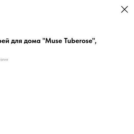
й для дома "Muse Tuberose",
алия