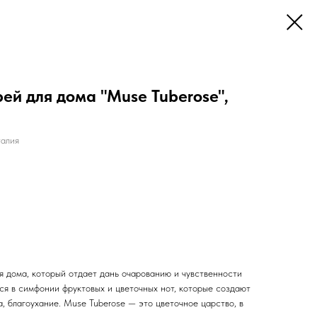
й для дома "Muse Tuberose",
алия
 дома, который отдает дань очарованию и чувственности
ся в симфонии фруктовых и цветочных нот, которые создают
, благоухание. Muse Tuberose — это цветочное царство, в