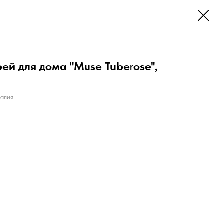
й для дома "Muse Tuberose",
алия