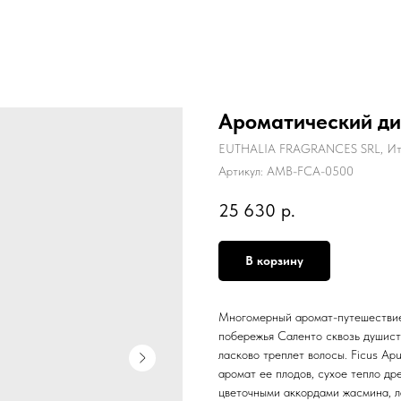
Ароматический диф
EUTHALIA FRAGRANCES SRL, Ит
Артикул:
AMB-FCA-0500
25 630
р.
В корзину
Многомерный аромат-путешествие 
побережья Саленто сквозь душист
ласково треплет волосы. Ficus Ap
аромат ее плодов, сухое тепло д
цветочными аккордами жасмина, 