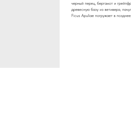
черный перец, бергамот и грейпфр
древесную базу из ветивера, пачу
Ficus Apuliae погружает в поздне