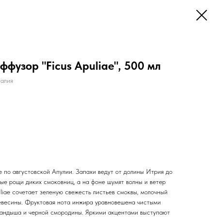
фузор "Ficus Apuliae", 500 мл
алия
по августовской Апулии. Запахи ведут от долины Итрия до
ые рощи диких смоковниц, а на фоне шумят волны и ветер
uliae сочетает зеленую свежесть листьев смоквы, молочный
ревесины. Фруктовая нота инжира уравновешена чистыми
ландыша и черной смородины. Яркими акцентами выступают