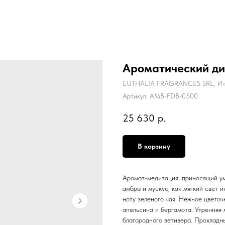
Ароматический диф
EUTHALIA FRAGRANCES SRL, Ит
Артикул:
AMB-FDB-0500
25 630
р.
В корзину
Аромат-медитация, приносящий ум
амбра и мускус, как мягкий свет 
ноту зеленого чая. Нежное цветоч
апельсина и бергамота. Утренняя 
благородного ветивера. Прохладны