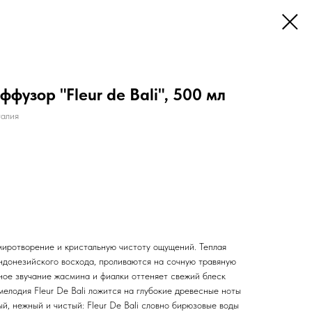
фузор "Fleur de Bali", 500 мл
алия
иротворение и кристальную чистоту ощущений. Теплая
индонезийского восхода, проливаются на сочную травяную
ное звучание жасмина и фиалки оттеняет свежий блеск
мелодия Fleur De Bali ложится на глубокие древесные ноты
й, нежный и чистый: Fleur De Bali словно бирюзовые воды