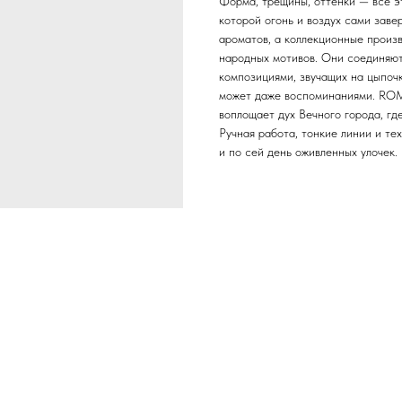
Форма, трещины, оттенки — всё эт
которой огонь и воздух сами зав
ароматов, а коллекционные произв
народных мотивов. Они соединяю
композициями, звучащих на цыпочк
может даже воспоминаниями. ROM
воплощает дух Вечного города, гд
Ручная работа, тонкие линии и т
и по сей день оживленных улочек.