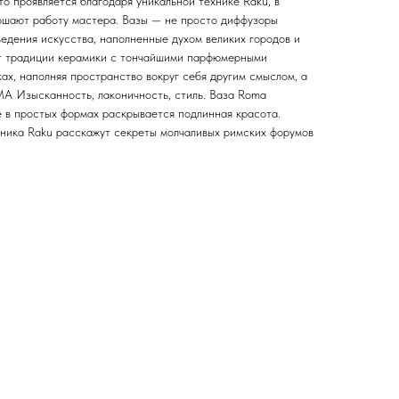
о проявляется благодаря уникальной технике Raku, в
ершают работу мастера. Вазы — не просто диффузоры
едения искусства, наполненные духом великих городов и
т традиции керамики с тончайшими парфюмерными
ах, наполняя пространство вокруг себя другим смыслом, а
A Изысканность, лаконичность, стиль. Ваза Roma
е в простых формах раскрывается подлинная красота.
ехника Raku расскажут секреты молчаливых римских форумов