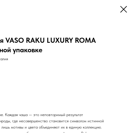
ая VASO RAKU LUXURY ROMA
ной упаковке
алия
не. Каждая чаша — это неповторимый результат
рироды, где несовершенство становится символом истинной
, лишь мотивы и цвета объединяют их в единую коллекцию.