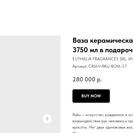
Ваза керамическ
3750 мл в подароч
EUTHALIA FRAGRANCES SRL, Ит
Артикул:
CRM.V-RKU-ROM-3.7
280 000
р.
BUY NOW
Raku – искусство, рожденное в ог
взаимодействия рук человека и п
красоты. Нет двух одинаковых ваз