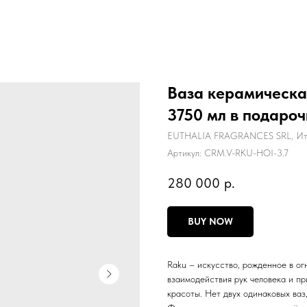
Ваза керамическ
3750 мл в подароч
EUTHALIA FRAGRANCES SRL, Ит
Артикул:
CRM.V-RKU-HOI-3.7
280 000
р.
BUY NOW
Raku – искусство, рожденное в ог
взаимодействия рук человека и п
красоты. Нет двух одинаковых ваз