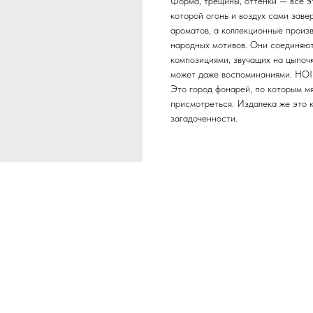
Форма, трещины, оттенки — всё эт
которой огонь и воздух сами зав
ароматов, а коллекционные произв
народных мотивов. Они соединяю
композициями, звучащих на цыпочк
может даже воспоминаниями. HOI 
Это город фонарей, по которым мя
присмотреться. Издалека же это 
загадоченности.