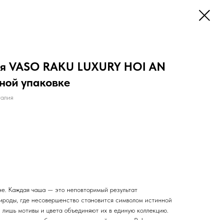
ая VASO RAKU LUXURY HOI AN
ной упаковке
алия
не. Каждая чаша — это неповторимый результат
рироды, где несовершенство становится символом истинной
, лишь мотивы и цвета объединяют их в единую коллекцию.