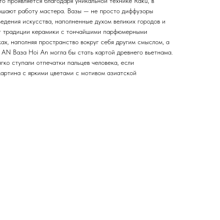
о проявляется благодаря уникальной технике Raku, в
ершают работу мастера. Вазы — не просто диффузоры
едения искусства, наполненные духом великих городов и
т традиции керамики с тончайшими парфюмерными
ах, наполняя пространство вокруг себя другим смыслом, а
AN Ваза Hoi An могла бы стать картой древнего вьетнама.
гко ступали отпечатки пальцев человека, если
картина с яркими цветами с мотивом азиатской