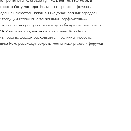
о проявляется благодаря уникальной технике Raku, в
ершают работу мастера. Вазы — не просто диффузоры
едения искусства, наполненные духом великих городов и
т традиции керамики с тончайшими парфюмерными
ах, наполняя пространство вокруг себя другим смыслом, а
A Изысканность, лаконичность, стиль. Ваза Roma
е в простых формах раскрывается подлинная красота.
ехника Raku расскажут секреты молчаливых римских форумов