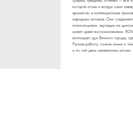
Форма, трещины, оттенки — всё эт
которой огонь и воздух сами зав
ароматов, а коллекционные произв
народных мотивов. Они соединяю
композициями, звучащих на цыпочк
может даже воспоминаниями. ROM
воплощает дух Вечного города, гд
Ручная работа, тонкие линии и т
и по сей день оживленных улочек.