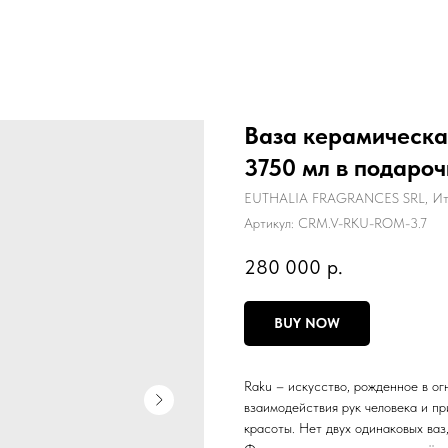
Ваза керамическ
3750 мл в подароч
EUTHALIA FRAGRANCES SRL, Ит
Артикул:
CRM.V-RKU-ROM-3.7
280 000
р.
BUY NOW
Raku – искусство, рожденное в ог
взаимодействия рук человека и п
красоты. Нет двух одинаковых ваз