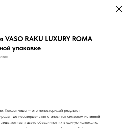
ая VASO RAKU LUXURY ROMA
ной упаковке
алия
не. Каждая чаша — это неповторимый результат
рироды, где несовершенство становится символом истинной
, лишь мотивы и цвета объединяют их в единую коллекцию.