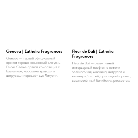
Genova | Euthalia Fragrances
Fleur de Bali | Euthalia
Fragrances
Genova — первый официальный
аромат города, созданный для улиц
Fleur de Bali — селективный
Генуи. Свеже-пряная композиция с
интерьерный парфюм с нотами
базиликом, морскими травами и
зелёного чая, жасмина, цитрусов и
цитрусами передаёт дух Лигурии.
ветивера. Чистый, прохладный аромат,
вдохновлённый балийским рассветом.