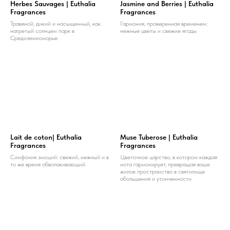
Herbes Sauvages | Euthalia
Jasmine and Berries | Euthalia
Fragrances
Fragrances
Травяной, дикий и насыщенный, как
Гармония, проверенная временем:
нагретый солнцем парк в
нежные цветы и свежие ягоды
Средиземноморье.
Lait de coton| Euthalia
Muse Tuberose | Euthalia
Fragrances
Fragrances
Симфония эмоций: свежий, нежный и в
Цветочное царство, в котором каждая
то же время обволакивающий.
нота гармонирует, превращая ваше
жилое пространство в святилище
обольщения и утонченности.