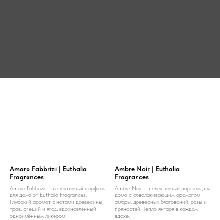
Amaro Fabbrizii | Euthalia
Ambre Noir | Euthalia
Fragrances
Fragrances
Amaro Fabbrizii — селективный парфюм
Ambre Noir — селективный парфюм для
для дома от Euthalia Fragrances.
дома с обволакивающим ароматом
Глубокий аромат с нотами древесины,
амбры, древесных благовоний, розы и
трав, специй и ягод, вдохновлённый
пряностей. Тепло янтаря в каждом
одноимённым ликёром.
вдохе.