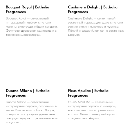
Bouquet Royal | Euthalia
Cashmere Delight | Euthalia
Fragrances
Fragrances
Bouquet Royal — селективный
Cashmere Delight — селективный
интерьерный парфюм с нотами
восточный парфюм для дома с нотами
малины, винограда, мёда и сандала.
ванили, жасмина, кокоса и мускуса.
Фруктово-древесная композиция с
Лёгкий и сладкий, как сон о восточных
тосканским характером.
дворцах.
Duomo Milano | Euthalia
Ficus Apuliae | Euthalia
Fragrances
Fragrances
Duomo Milano — селективный
FICUS APULIAE — селективный
интерьерный парфюм, созданный в
интерьерный парфюм с инжиром,
честь Миланского собора. Ладан,
кокосом, цветами и древесными
специи и благородные древесные
нотами. Дымчато-медовый аромат
аккорды передают дух итальянского
позднего лета Апулии.
искусства.