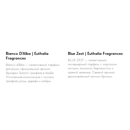
Bianco D'Alba | Euthalia
Blue Zest | Euthalia Fragrances
Fragrances
BLUE ZEST — селективный
интерьерный парфюм с морскими
Bianco d’Alba — селективный парфюм
нотами, лимоном, бергамотом и
для дома, официальный аромат
пряной зеленью. Свежий аромат,
Ярмарки Белого трюфеля в Альбе.
вдохновлённый летним бризом.
Утончённая композиция с нотами
трюфеля, розы, дерева и амбры.