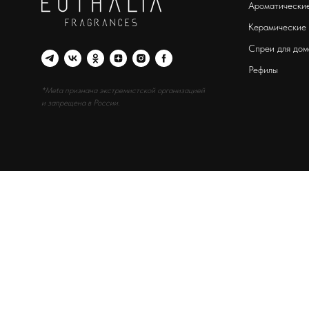
Ароматические
Керамические
Спреи для дом
Рефилы
*Meta признана экстремистской организацией
и запрещена в России.