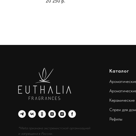
20 250
р.
Каталог
Ароматически
Ароматические
Керамические
Спреи для дом
Рефилы
*Meta признана экстремистской организацией
и запрещена в России.