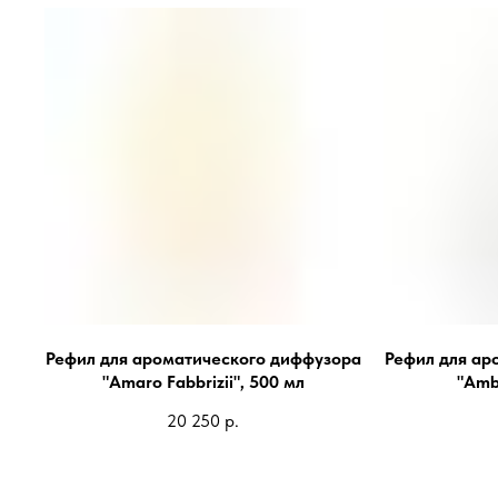
Рефил для ароматического диффузора
Рефил для ар
"Amaro Fabbrizii", 500 мл
"Amb
20 250
р.